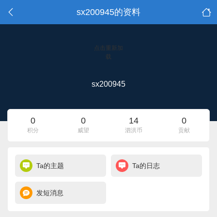
sx200945的资料
点击重新加
载
sx200945
0
0
14
0
积分
威望
泗洪币
贡献
Ta的主题
Ta的日志
发短消息