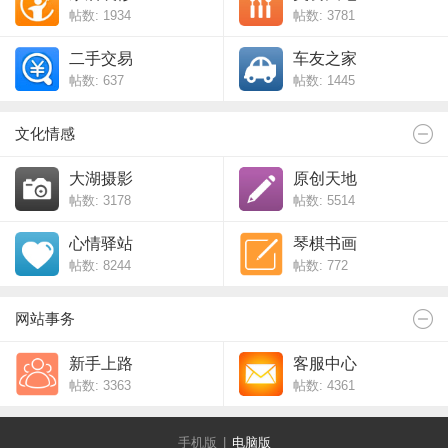
帖数: 1934
帖数: 3781
二手交易
车友之家
帖数: 637
帖数: 1445
文化情感
大湖摄影
原创天地
帖数: 3178
帖数: 5514
心情驿站
琴棋书画
帖数: 8244
帖数: 772
网站事务
新手上路
客服中心
帖数: 3363
帖数: 4361
手机版
|
电脑版