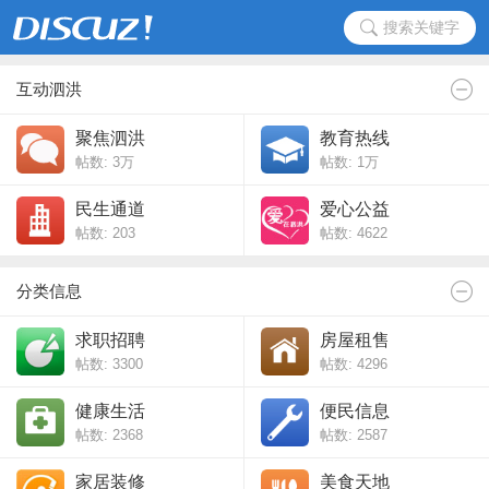
搜索关键字
互动泗洪
聚焦泗洪
教育热线
帖数:
3万
帖数:
1万
民生通道
爱心公益
帖数: 203
帖数: 4622
分类信息
求职招聘
房屋租售
帖数: 3300
帖数: 4296
健康生活
便民信息
帖数: 2368
帖数: 2587
家居装修
美食天地