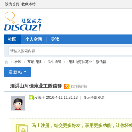
设为首页
收藏本站
社区
个人空间
导读
»
社区
›
互动泗洪
›
民生通道
›
泗洪山河佳苑业主微信群
我
发新帖
爱
泗洪山河佳苑业主微信群
火
[复制链接]
大
泗
发表于 2016-4-11 11:31:13
|
显示全部楼层
洪
马上注册，结交更多好友，享用更多功能，让你轻