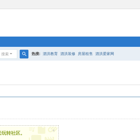
热搜:
泗洪教育
泗洪装修
房屋租售
泗洪爱家网
搜索
搜
索
×
松玩转社区。